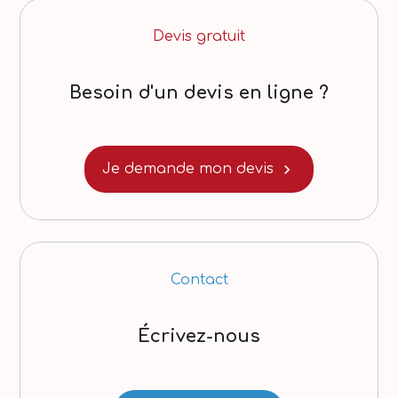
Devis gratuit
Besoin d'un devis en ligne ?
chevron_right
Je demande mon devis
Contact
Écrivez-nous